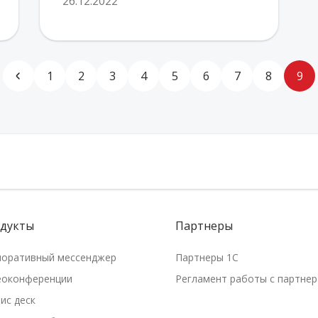
26.12.2022
1
2
3
4
5
6
7
8
9
дукты
Партнеры
поративный мессенджер
Партнеры 1С
еоконференции
Регламент работы с партне
ис деск