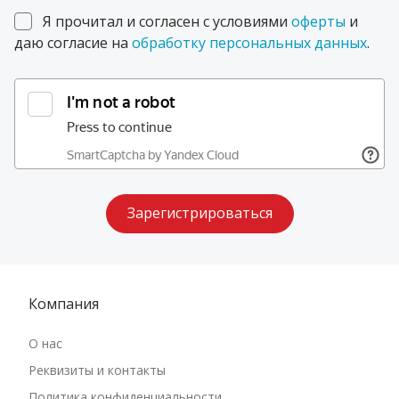
Амурская область
Я прочитал и согласен с условиями
оферты
и
Архангельская область
даю согласие на
обработку персональных данных
.
Астраханская область
Байконур
Белгородская область
Брянская область
Владимирская область
Волгоградская область
Вологодская область
Воронежская область
Еврейская автономная область
Компания
Забайкальский край
О нас
Ивановская область
Реквизиты и контакты
Иркутская область
Политика конфиденциальности