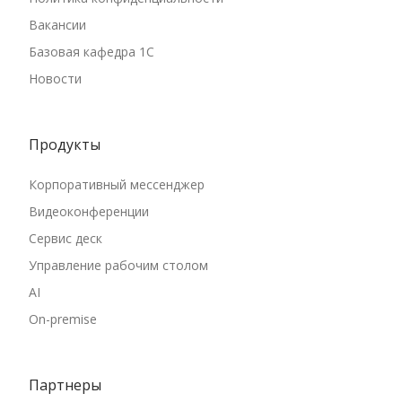
Кабардино-Балкарская Республика
Вакансии
Калининградская область
Базовая кафедра 1С
Калужская область
Новости
Камчатский край
Карачаево-Черкесская Республика
Продукты
Кемеровская область
Кировская область
Корпоративный мессенджер
Костромская область
Видеоконференции
Краснодарский край
Сервис деск
Красноярский край
Управление рабочим столом
Курганская область
AI
Курская область
On-premise
Ленинградская область
Липецкая область
Партнеры