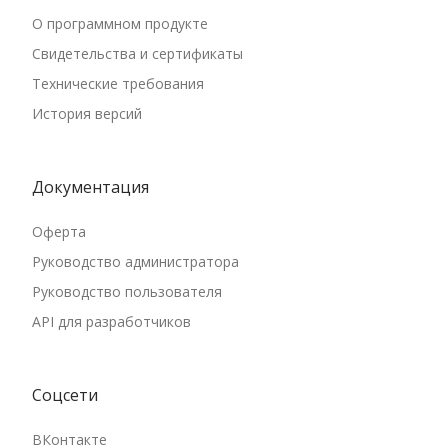
Псковская область
О программном продукте
Республика Адыгея
Свидетельства и сертификаты
Республика Алтай
Технические требования
Республика Башкортостан
История версий
Республика Бурятия
Республика Дагестан
Документация
Республика Ингушетия
Республика Калмыкия
Оферта
Республика Карелия
Руководство администратора
Республика Коми
Руководство пользователя
API для разработчиков
Республика Крым
Республика Марий Эл
Республика Мордовия
Соцсети
Республика Саха (Якутия)
ВКонтакте