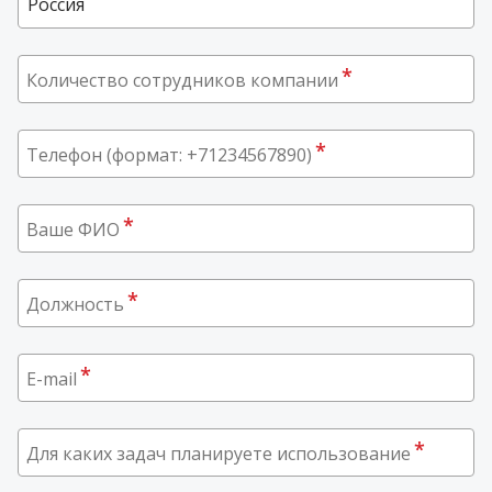
Азербайджан
*
Количество сотрудников компании
Армения
Беларусь
*
Телефон (формат: +71234567890)
Грузия
Казахстан
*
Ваше ФИО
Киргизия
Латвия
*
Должность
Литва
Молдова
*
E-mail
Польша
Россия
*
Для каких задач планируете использование
Алтайский край