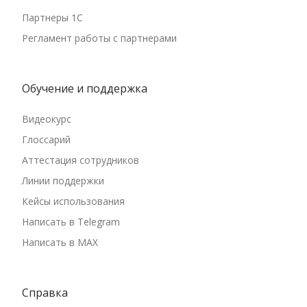
Магаданская область
Партнеры 1С
Москва
Регламент работы с партнерами
Московская область
Мурманская область
Обучение и поддержка
Ненецкий автономный округ
Нижегородская область
Видеокурс
Новгородская область
Глоссарий
Новосибирская область
Аттестация сотрудников
Омская область
Линии поддержки
Оренбургская область
Кейсы использования
Орловская область
Написать в Telegram
Написать в MAX
Пензенская область
Пермский край
Приморский край
Справка