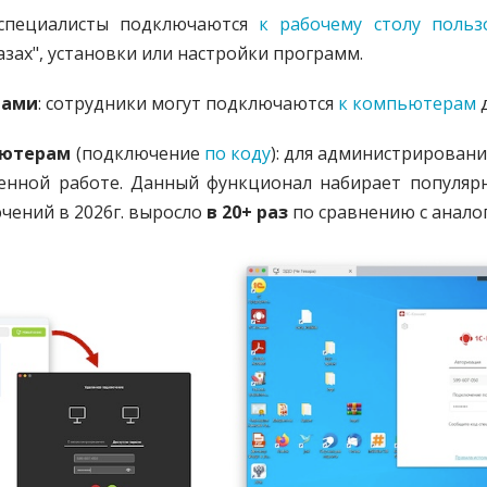
 специалисты
подключаются
к рабочему столу польз
азах",
установки или настройки программ.
гами
: с
отрудники могут подключаются
к компьютерам
д
ьютерам
(подключение
по коду
): для администрировани
енной работе. Данный функционал набирает популярн
чений в 2026г. выросло
в 20+ раз
по сравнению с анало