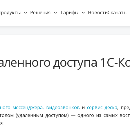
Продукты
Решения
Тарифы
Новости
Скачать
аленного доступа 1С-К
ного мессенджера,
видеозвонков
и
сервис деска
, пр
толом (удаленным доступом) — одного из самых вост
я: