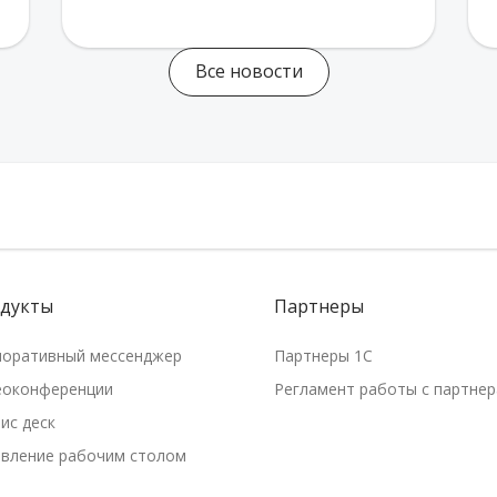
Все новости
дукты
Партнеры
поративный мессенджер
Партнеры 1С
еоконференции
Регламент работы с партне
ис деск
авление рабочим столом