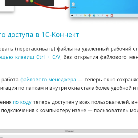
о доступа в 1С-Коннект
вать (перетаскивать) файлы на удаленный рабочий ст
ощью клавиш Ctrl + C/V
, без открытия файлового ме
и работа
файлового менеджера
— теперь окно сохраня
игация по папкам и внутри окна стала более удобной и
чения
по коду
теперь доступен у всех пользователей, в
я подключения к компьютеру извне — пользователь мож