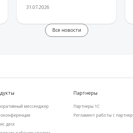
31.07.2026
Все новости
дукты
Партнеры
поративный мессенджер
Партнеры 1С
еоконференции
Регламент работы с партне
ис деск
авление рабочим столом