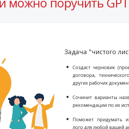
и можно поручить GPT
Задача "чистого лис
Создаст черновик (прое
договора, техническог
других рабочих докумен
Сочинит варианты назв
рекомендации по их ис
Поможет придумать из
лого для любой вашей а