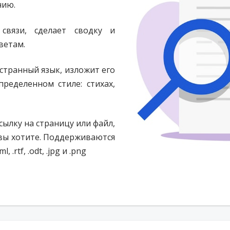
нию.
связи, сделает сводку и
ветам.
странный язык, изложит его
пределенном стиле: стихах,
сылку на страницу или файл,
вы хотите. Поддерживаются
ml, .rtf, .odt, .jpg и .png