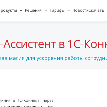
Продукты
Решения
Тарифы
Новости
Скачать
-Ассистент в 1С-Кон
тая магия для ускорения работы сотрудн
линия в 1С-Коннект, через
т помогает составлять или