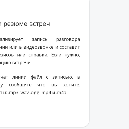
 резюме встреч
нализирует запись разговора
нии или в видеозвонке и составит
зисов или справки. Если нужно,
ацию встречи.
чат линии файл с записью, в
лу сообщите что вы хотите.
 .mp3 .wav .ogg .mp4 и .m4a