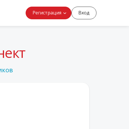
Регистрация
Вход
нект
иков